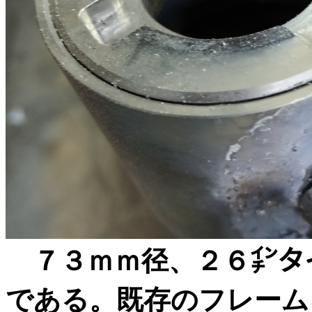
７３ｍｍ径、２６㌅タ
である。既存のフレーム